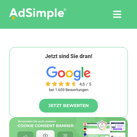
Skip
to
Togg
content
Navi
Leistungen
Tools
Jetzt sind Sie dran!
Pressemitteilungen
bei 1.659 Bewertungen
Shop
JETZT BEWERTEN
Agentur
Blog