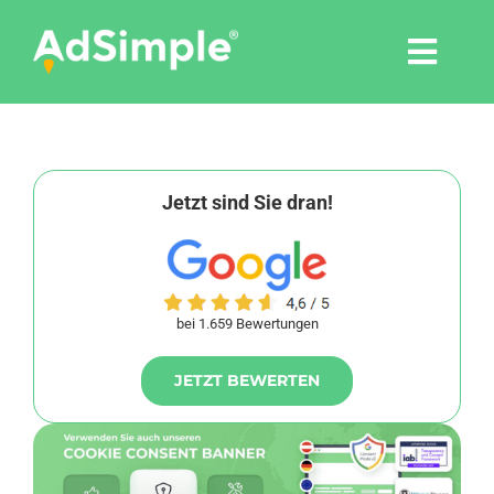
Skip
to
Togg
content
Navi
Leistungen
Tools
Jetzt sind Sie dran!
Pressemitteilungen
bei 1.659 Bewertungen
Shop
JETZT BEWERTEN
Agentur
Blog