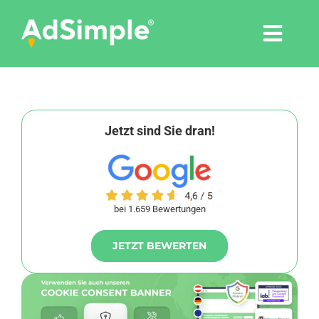
Skip
to
Togg
content
Navi
Leistungen
Tools
Jetzt sind Sie dran!
Pressemitteilungen
bei 1.659 Bewertungen
Shop
JETZT BEWERTEN
Agentur
Blog