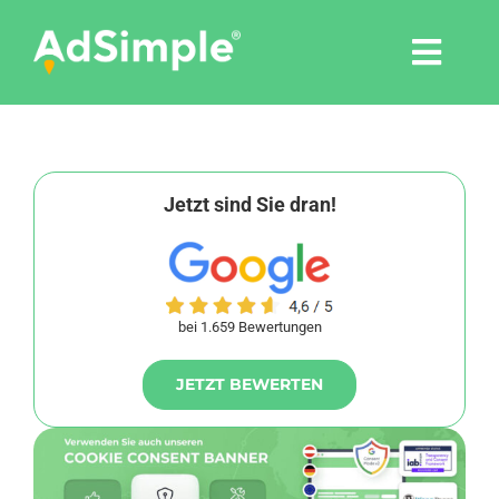
Skip
to
Togg
content
Navi
Leistungen
Tools
Jetzt sind Sie dran!
Pressemitteilungen
bei 1.659 Bewertungen
Shop
JETZT BEWERTEN
Agentur
Blog