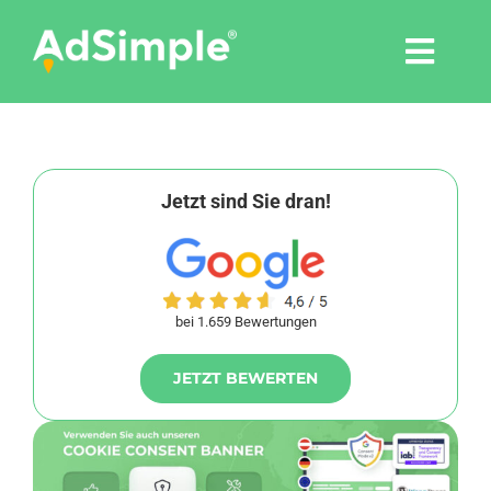
Skip
to
Togg
content
Navi
Leistungen
Tools
Jetzt sind Sie dran!
Pressemitteilungen
bei 1.659 Bewertungen
Shop
JETZT BEWERTEN
Agentur
Blog