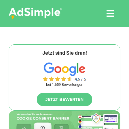
Skip
to
Togg
content
Navi
Leistungen
Tools
Jetzt sind Sie dran!
Pressemitteilungen
bei 1.659 Bewertungen
Shop
JETZT BEWERTEN
Agentur
Blog