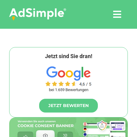
Skip
to
Togg
content
Navi
Leistungen
Tools
Jetzt sind Sie dran!
Pressemitteilungen
bei 1.659 Bewertungen
Shop
JETZT BEWERTEN
Agentur
Blog