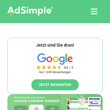
Skip
to
Togg
content
Navi
Leistungen
Tools
Jetzt sind Sie dran!
Pressemitteilungen
bei 1.659 Bewertungen
Shop
JETZT BEWERTEN
Agentur
Blog