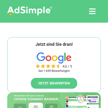
Skip
to
Togg
content
Navi
Leistungen
Tools
Jetzt sind Sie dran!
Pressemitteilungen
bei 1.659 Bewertungen
Shop
JETZT BEWERTEN
Agentur
Blog