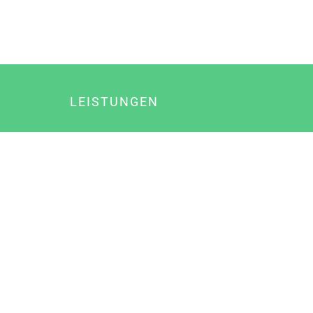
LEISTUNGEN
Online Marketing
Content Marketing
Content Marketing Abos
Content Marketing für Ärzte
Suchmaschinenoptimierung
Social Media Marketing