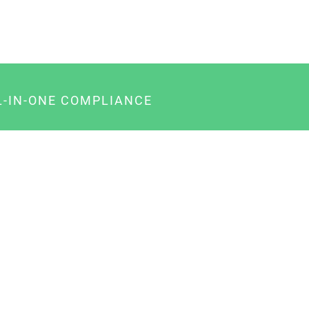
L-IN-ONE COMPLIANCE
gency-Paket für Agenturen
usiness-Paket für Unternehmer