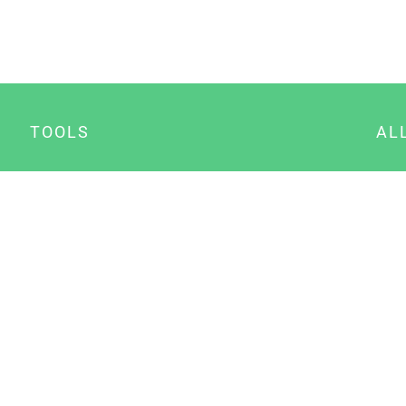
TOOLS
AL
Datenschutz Generator
A
Impressum Generator
B
Datenschutz Manager
Consent Manager
Content Marketing Manager
NewsAI WordPress Plugin