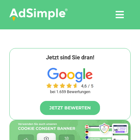
Skip
to
Togg
content
Navi
Leistungen
Tools
Jetzt sind Sie dran!
Pressemitteilungen
bei 1.659 Bewertungen
Shop
JETZT BEWERTEN
Agentur
Blog