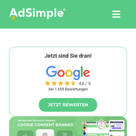
Skip
to
Togg
content
Navi
Leistungen
Tools
Jetzt sind Sie dran!
Pressemitteilungen
bei 1.659 Bewertungen
Shop
JETZT BEWERTEN
Agentur
Blog