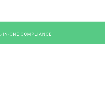
L-IN-ONE COMPLIANCE
gency-Paket für Agenturen
usiness-Paket für Unternehmer