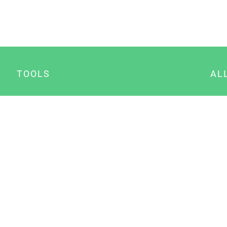
TOOLS
AL
Datenschutz Generator
A
Impressum Generator
B
Datenschutz Manager
Consent Manager
Content Marketing Manager
NewsAI WordPress Plugin