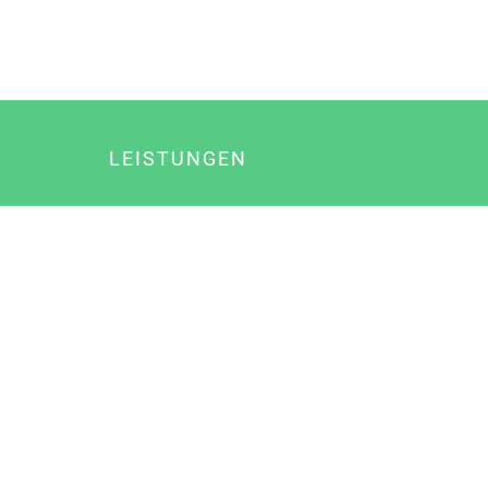
LEISTUNGEN
Online Marketing
Content Marketing
Content Marketing Abos
Content Marketing für Ärzte
Suchmaschinenoptimierung
Social Media Marketing