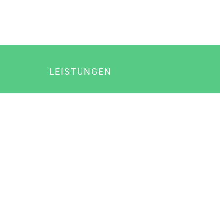
LEISTUNGEN
Online Marketing
Content Marketing
Content Marketing Abos
Content Marketing für Ärzte
Suchmaschinenoptimierung
Social Media Marketing