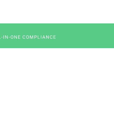
L-IN-ONE COMPLIANCE
gency-Paket für Agenturen
usiness-Paket für Unternehmer