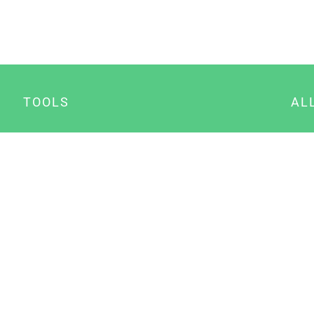
TOOLS
AL
Datenschutz Generator
A
Impressum Generator
B
Datenschutz Manager
Consent Manager
Content Marketing Manager
NewsAI WordPress Plugin