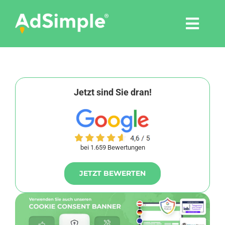
Skip
to
Togg
content
Navi
Leistungen
Tools
Jetzt sind Sie dran!
Pressemitteilungen
bei 1.659 Bewertungen
Shop
JETZT BEWERTEN
Agentur
Blog