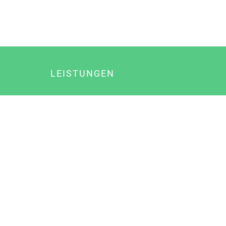
LEISTUNGEN
Online Marketing
Content Marketing
Content Marketing Abos
Content Marketing für Ärzte
Suchmaschinenoptimierung
Social Media Marketing