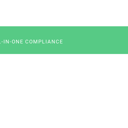
L-IN-ONE COMPLIANCE
gency-Paket für Agenturen
usiness-Paket für Unternehmer