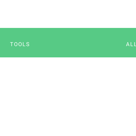
TOOLS
AL
Datenschutz Generator
A
Impressum Generator
B
Datenschutz Manager
Consent Manager
Content Marketing Manager
NewsAI WordPress Plugin