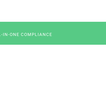
L-IN-ONE COMPLIANCE
gency-Paket für Agenturen
usiness-Paket für Unternehmer