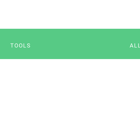
TOOLS
AL
Datenschutz Generator
A
Impressum Generator
B
Datenschutz Manager
Consent Manager
Content Marketing Manager
NewsAI WordPress Plugin