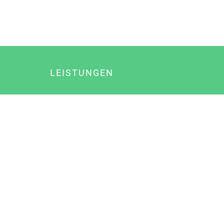
LEISTUNGEN
Online Marketing
Content Marketing
Content Marketing Abos
Content Marketing für Ärzte
Suchmaschinenoptimierung
Social Media Marketing