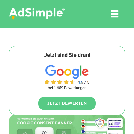
Skip
to
Togg
content
Navi
Leistungen
Tools
Jetzt sind Sie dran!
Pressemitteilungen
bei 1.659 Bewertungen
Shop
JETZT BEWERTEN
Agentur
Blog