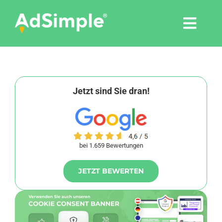
Skip
to
Togg
content
Navi
Leistungen
Tools
Jetzt sind Sie dran!
Pressemitteilungen
bei 1.659 Bewertungen
Shop
JETZT BEWERTEN
Agentur
Blog