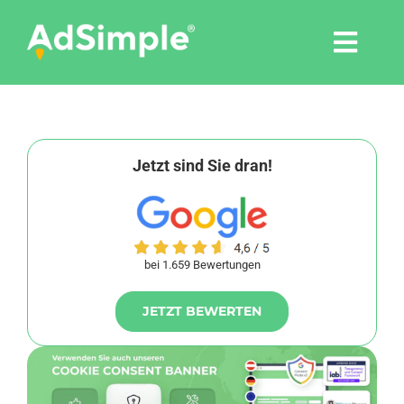
Skip
to
Togg
content
Navi
Leistungen
Tools
Jetzt sind Sie dran!
Pressemitteilungen
bei 1.659 Bewertungen
Shop
JETZT BEWERTEN
Agentur
Blog