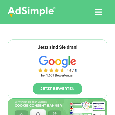
Skip
to
Togg
content
Navi
Leistungen
Tools
Jetzt sind Sie dran!
Pressemitteilungen
bei 1.659 Bewertungen
Shop
JETZT BEWERTEN
Agentur
Blog