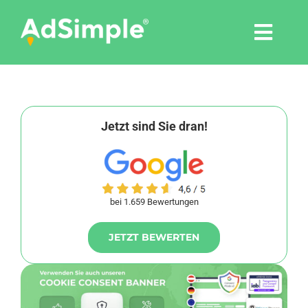
Skip
to
Togg
content
Navi
Leistungen
Tools
Jetzt sind Sie dran!
Pressemitteilungen
bei 1.659 Bewertungen
Shop
JETZT BEWERTEN
Agentur
Blog