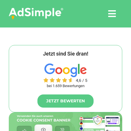
Skip
to
Togg
content
Navi
Leistungen
Tools
Jetzt sind Sie dran!
Pressemitteilungen
bei 1.659 Bewertungen
Shop
JETZT BEWERTEN
Agentur
Blog