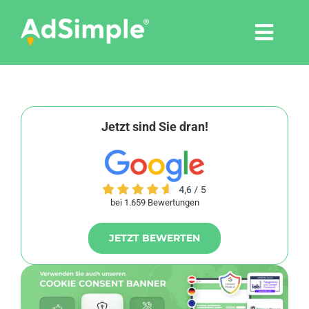
Skip
to
Togg
content
Navi
Leistungen
Tools
Jetzt sind Sie dran!
Pressemitteilungen
bei 1.659 Bewertungen
Shop
JETZT BEWERTEN
Agentur
Blog