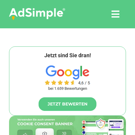
Skip
to
Togg
content
Navi
Leistungen
Tools
Jetzt sind Sie dran!
Pressemitteilungen
bei 1.659 Bewertungen
Shop
JETZT BEWERTEN
Agentur
Blog