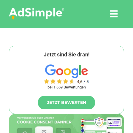
Skip
to
Togg
content
Navi
Leistungen
Tools
Jetzt sind Sie dran!
Pressemitteilungen
bei 1.659 Bewertungen
Shop
JETZT BEWERTEN
Agentur
Blog