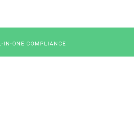
L-IN-ONE COMPLIANCE
gency-Paket für Agenturen
usiness-Paket für Unternehmer