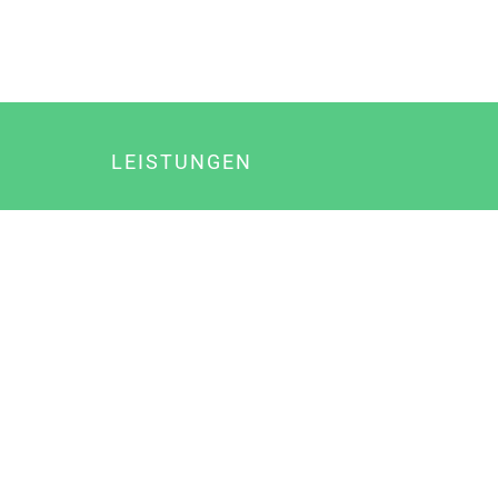
LEISTUNGEN
Online Marketing
Content Marketing
Content Marketing Abos
Content Marketing für Ärzte
Suchmaschinenoptimierung
Social Media Marketing