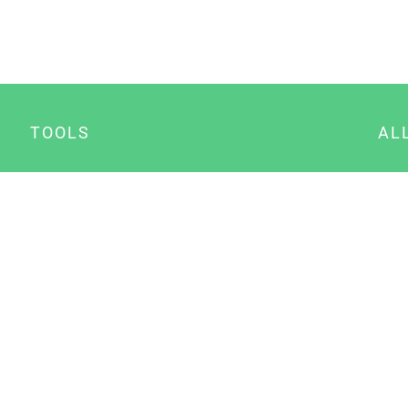
TOOLS
AL
Datenschutz Generator
A
Impressum Generator
B
Datenschutz Manager
Consent Manager
Content Marketing Manager
NewsAI WordPress Plugin