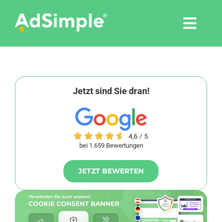
Skip
to
Togg
content
Navi
Leistungen
Tools
Jetzt sind Sie dran!
Pressemitteilungen
bei 1.659 Bewertungen
Shop
JETZT BEWERTEN
Agentur
Blog