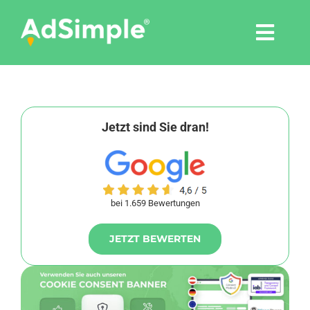
Skip
to
Togg
content
Navi
Leistungen
Tools
Jetzt sind Sie dran!
Pressemitteilungen
bei 1.659 Bewertungen
Shop
JETZT BEWERTEN
Agentur
Blog