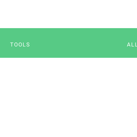
TOOLS
AL
Datenschutz Generator
A
Impressum Generator
B
Datenschutz Manager
Consent Manager
Content Marketing Manager
NewsAI WordPress Plugin