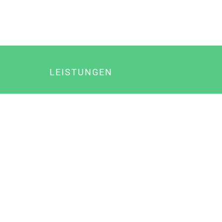
LEISTUNGEN
Online Marketing
Content Marketing
Content Marketing Abos
Content Marketing für Ärzte
Suchmaschinenoptimierung
Social Media Marketing