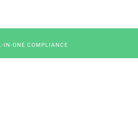
L-IN-ONE COMPLIANCE
gency-Paket für Agenturen
usiness-Paket für Unternehmer