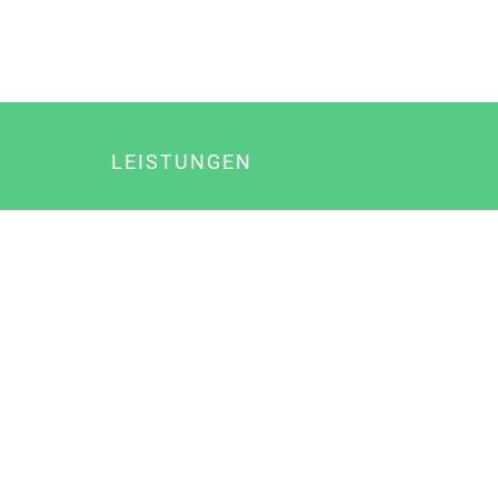
LEISTUNGEN
Online Marketing
Content Marketing
Content Marketing Abos
Content Marketing für Ärzte
Suchmaschinenoptimierung
Social Media Marketing