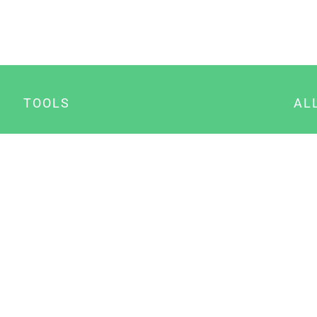
TOOLS
AL
Datenschutz Generator
A
Impressum Generator
B
Datenschutz Manager
Consent Manager
Content Marketing Manager
NewsAI WordPress Plugin