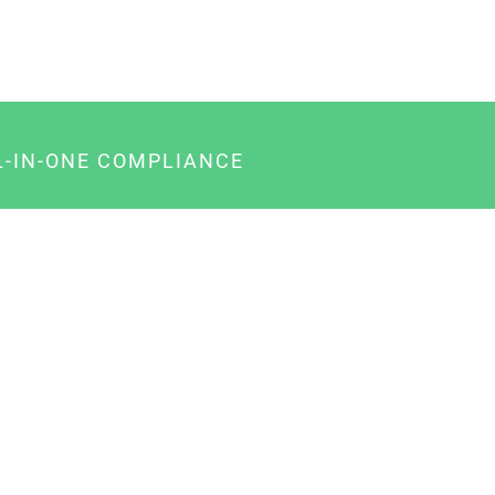
L-IN-ONE COMPLIANCE
gency-Paket für Agenturen
usiness-Paket für Unternehmer