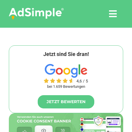
Skip
to
Togg
content
Navi
Leistungen
Tools
Jetzt sind Sie dran!
Pressemitteilungen
bei 1.659 Bewertungen
Shop
JETZT BEWERTEN
Agentur
Blog