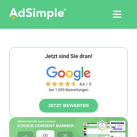
Skip
to
Togg
content
Navi
Leistungen
Tools
Jetzt sind Sie dran!
Pressemitteilungen
bei 1.659 Bewertungen
Shop
JETZT BEWERTEN
Agentur
Blog