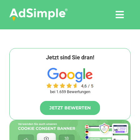
Skip
to
Togg
content
Navi
Leistungen
Tools
Jetzt sind Sie dran!
Pressemitteilungen
bei 1.659 Bewertungen
Shop
JETZT BEWERTEN
Agentur
Blog