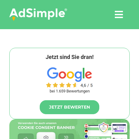
Skip
to
Togg
content
Navi
Leistungen
Tools
Jetzt sind Sie dran!
Pressemitteilungen
bei 1.659 Bewertungen
Shop
JETZT BEWERTEN
Agentur
Blog