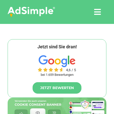
Skip
to
Togg
content
Navi
Leistungen
Tools
Jetzt sind Sie dran!
Pressemitteilungen
bei 1.659 Bewertungen
Shop
JETZT BEWERTEN
Agentur
Blog