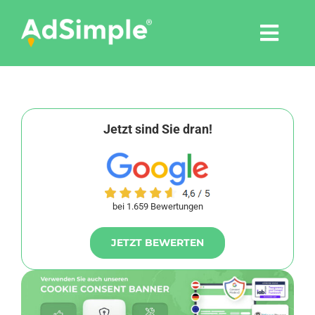
Skip
to
Togg
content
Navi
Leistungen
Tools
Jetzt sind Sie dran!
Pressemitteilungen
bei 1.659 Bewertungen
Shop
JETZT BEWERTEN
Agentur
Blog