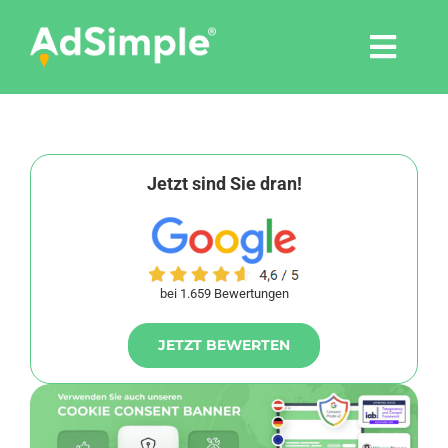
Skip
to
Togg
content
Navi
Leistungen
Tools
Jetzt sind Sie dran!
Pressemitteilungen
bei 1.659 Bewertungen
Shop
JETZT BEWERTEN
Agentur
Blog