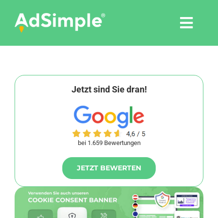
Skip
to
Togg
content
Navi
Leistungen
Tools
Jetzt sind Sie dran!
Pressemitteilungen
bei 1.659 Bewertungen
Shop
JETZT BEWERTEN
Agentur
Blog