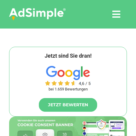
Skip
to
Togg
content
Navi
Leistungen
Tools
Jetzt sind Sie dran!
Pressemitteilungen
bei 1.659 Bewertungen
Shop
JETZT BEWERTEN
Agentur
Blog