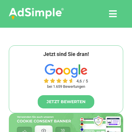
Skip
to
Togg
content
Navi
Leistungen
Tools
Jetzt sind Sie dran!
Pressemitteilungen
bei 1.659 Bewertungen
Shop
JETZT BEWERTEN
Agentur
Blog