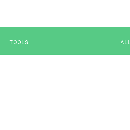
TOOLS
AL
Datenschutz Generator
A
Impressum Generator
B
Datenschutz Manager
Consent Manager
Content Marketing Manager
NewsAI WordPress Plugin