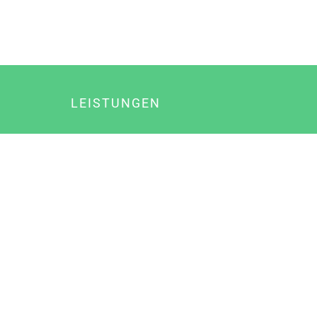
LEISTUNGEN
Online Marketing
Content Marketing
Content Marketing Abos
Content Marketing für Ärzte
Suchmaschinenoptimierung
Social Media Marketing