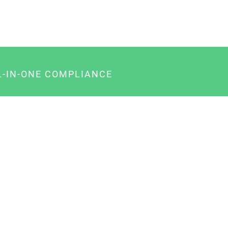
L-IN-ONE COMPLIANCE
gency-Paket für Agenturen
usiness-Paket für Unternehmer