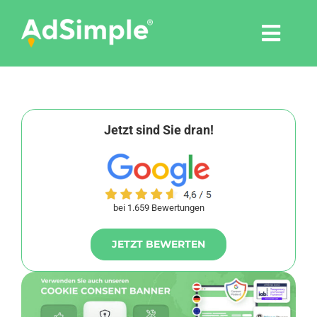
Skip
to
Togg
content
Navi
Leistungen
Tools
Jetzt sind Sie dran!
Pressemitteilungen
bei 1.659 Bewertungen
Shop
JETZT BEWERTEN
Agentur
Blog