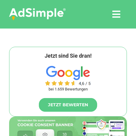
Skip
to
Togg
content
Navi
Leistungen
Tools
Jetzt sind Sie dran!
Pressemitteilungen
bei 1.659 Bewertungen
Shop
JETZT BEWERTEN
Agentur
Blog