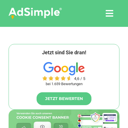
Skip
to
Togg
content
Navi
Leistungen
Tools
Jetzt sind Sie dran!
Pressemitteilungen
bei 1.659 Bewertungen
Shop
JETZT BEWERTEN
Agentur
Blog