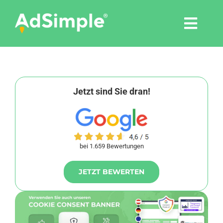
Skip
to
Togg
content
Navi
Leistungen
Tools
Jetzt sind Sie dran!
Pressemitteilungen
bei 1.659 Bewertungen
Shop
JETZT BEWERTEN
Agentur
Blog