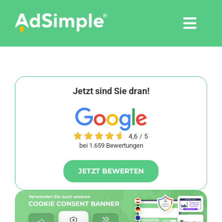
Skip
to
Togg
content
Navi
Leistungen
Tools
Jetzt sind Sie dran!
Pressemitteilungen
bei 1.659 Bewertungen
Shop
JETZT BEWERTEN
Agentur
Blog