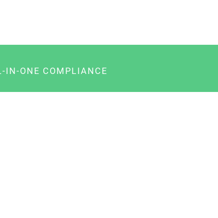
L-IN-ONE COMPLIANCE
gency-Paket für Agenturen
usiness-Paket für Unternehmer