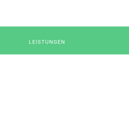
LEISTUNGEN
Online Marketing
Content Marketing
Content Marketing Abos
Content Marketing für Ärzte
Suchmaschinenoptimierung
Social Media Marketing