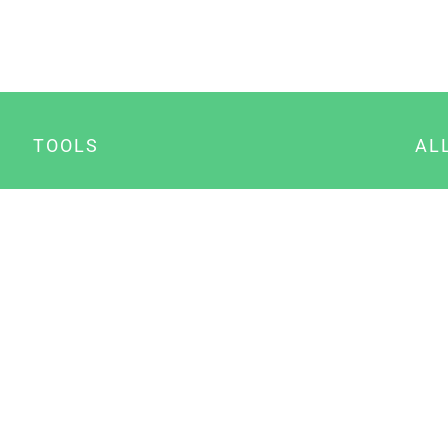
TOOLS
AL
Datenschutz Generator
A
Impressum Generator
B
Datenschutz Manager
Consent Manager
Content Marketing Manager
NewsAI WordPress Plugin