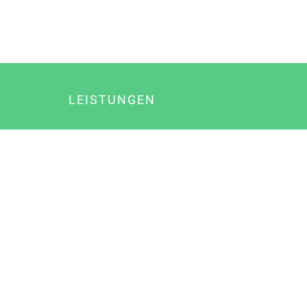
LEISTUNGEN
Online Marketing
Content Marketing
Content Marketing Abos
Content Marketing für Ärzte
Suchmaschinenoptimierung
Social Media Marketing