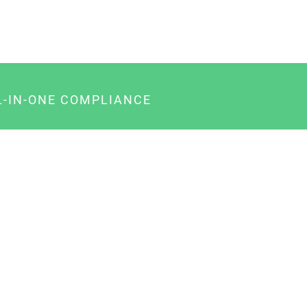
L-IN-ONE COMPLIANCE
gency-Paket für Agenturen
usiness-Paket für Unternehmer