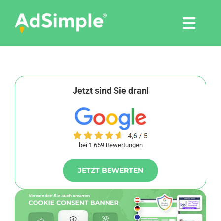
Skip
to
Togg
content
Navi
Leistungen
Tools
Jetzt sind Sie dran!
Pressemitteilungen
bei 1.659 Bewertungen
Shop
JETZT BEWERTEN
Agentur
Blog